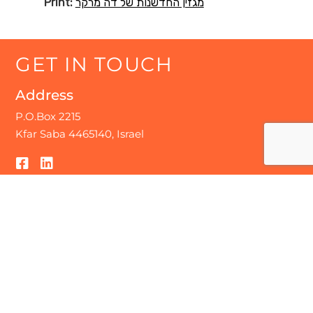
Print:
מגזין החדשנות של דה מרקר
GET
IN
TOUCH
Address
P.O.Box 2215
Kfar Saba 4465140, Israel
We look forward to hearing from
you