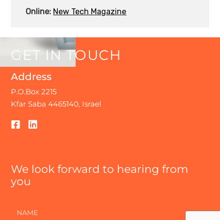
Online:
New Tech Magazine
GET
IN
TOUCH
Address
P.O.Box 2215
Kfar Saba 4465140, Israel
We look forward to hearing from
you